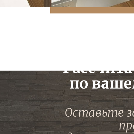
Рассчита
по ваше
Оставьте з
пр